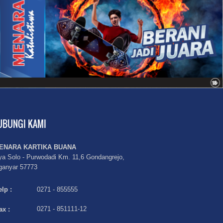
UBUNGI KAMI
MENARA KARTIKA BUANA
ya Solo - Purwodadi Km. 11,6 Gondangrejo,
ganyar 57773
elp :
0271 - 855555
ax :
0271 - 851111-12