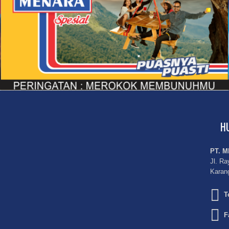
H
PT. 
Jl. Ra
Karan
T
F